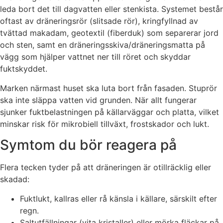
leda bort det till dagvatten eller stenkista. Systemet består
oftast av dräneringsrör (slitsade rör), kringfyllnad av
tvättad makadam, geotextil (fiberduk) som separerar jord
och sten, samt en dräneringsskiva/dräneringsmatta på
vägg som hjälper vattnet ner till röret och skyddar
fuktskyddet.
Marken närmast huset ska luta bort från fasaden. Stuprör
ska inte släppa vatten vid grunden. När allt fungerar
sjunker fuktbelastningen på källarväggar och platta, vilket
minskar risk för mikrobiell tillväxt, frostskador och lukt.
Symtom du bör reagera på
Flera tecken tyder på att dräneringen är otillräcklig eller
skadad:
Fuktlukt, kallras eller rå känsla i källare, särskilt efter
regn.
Saltutfällningar (vita kristaller) eller mörka fläckar på