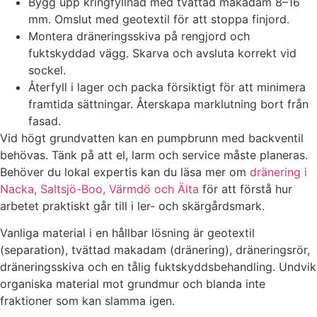
Bygg upp kringfyllnad med tvättad makadam 8–16
mm. Omslut med geotextil för att stoppa finjord.
Montera dräneringsskiva på rengjord och
fuktskyddad vägg. Skarva och avsluta korrekt vid
sockel.
Återfyll i lager och packa försiktigt för att minimera
framtida sättningar. Återskapa marklutning bort från
fasad.
Vid högt grundvatten kan en pumpbrunn med backventil
behövas. Tänk på att el, larm och service måste planeras.
Behöver du lokal expertis kan du läsa mer om
dränering i
Nacka, Saltsjö-Boo, Värmdö och Älta
för att förstå hur
arbetet praktiskt går till i ler- och skärgårdsmark.
Vanliga material i en hållbar lösning är geotextil
(separation), tvättad makadam (dränering), dräneringsrör,
dräneringsskiva och en tålig fuktskyddsbehandling. Undvik
organiska material mot grundmur och blanda inte
fraktioner som kan slamma igen.