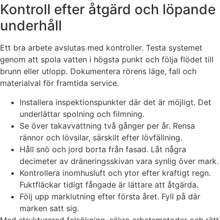
Kontroll efter åtgärd och löpande
underhåll
Ett bra arbete avslutas med kontroller. Testa systemet
genom att spola vatten i högsta punkt och följa flödet till
brunn eller utlopp. Dokumentera rörens läge, fall och
materialval för framtida service.
Installera inspektionspunkter där det är möjligt. Det
underlättar spolning och filmning.
Se över takavvattning två gånger per år. Rensa
rännor och lövsilar, särskilt efter lövfällning.
Håll snö och jord borta från fasad. Låt några
decimeter av dräneringsskivan vara synlig över mark.
Kontrollera inomhusluft och ytor efter kraftigt regn.
Fuktfläckar tidigt fångade är lättare att åtgärda.
Följ upp marklutning efter första året. Fyll på där
marken satt sig.
Med strukturerad felsökning, säkra arbetsmetoder och rätt