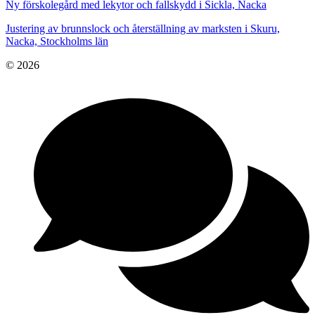
Ny förskolegård med lekytor och fallskydd i Sickla, Nacka
Justering av brunnslock och återställning av marksten i Skuru,
Nacka, Stockholms län
© 2026