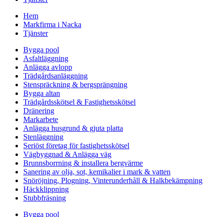
Hem
Markfirma i Nacka
Tjänster
Bygga pool
Asfaltläggning
Anlägga avlopp
Trädgårdsanläggning
Stenspräckning & bergsprängning
Bygga altan
Trädgårdsskötsel & Fastighetsskötsel
Dränering
Markarbete
Anlägga husgrund & gjuta platta
Stenläggning
Seriöst företag för fastighetsskötsel
Vägbyggnad & Anlägga väg
Brunnsborrning & installera bergvärme
Sanering av olja, sot, kemikalier i mark & vatten
Snöröjning, Plogning, Vinterunderhåll & Halkbekämpning
Häckklippning
Stubbfräsning
Bygga pool