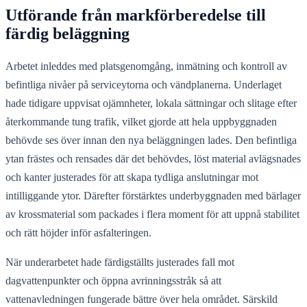
Utförande från markförberedelse till
färdig beläggning
Arbetet inleddes med platsgenomgång, inmätning och kontroll av
befintliga nivåer på serviceytorna och vändplanerna. Underlaget
hade tidigare uppvisat ojämnheter, lokala sättningar och slitage efter
återkommande tung trafik, vilket gjorde att hela uppbyggnaden
behövde ses över innan den nya beläggningen lades. Den befintliga
ytan frästes och rensades där det behövdes, löst material avlägsnades
och kanter justerades för att skapa tydliga anslutningar mot
intilliggande ytor. Därefter förstärktes underbyggnaden med bärlager
av krossmaterial som packades i flera moment för att uppnå stabilitet
och rätt höjder inför asfalteringen.
När underarbetet hade färdigställts justerades fall mot
dagvattenpunkter och öppna avrinningsstråk så att
vattenavledningen fungerade bättre över hela området. Särskild