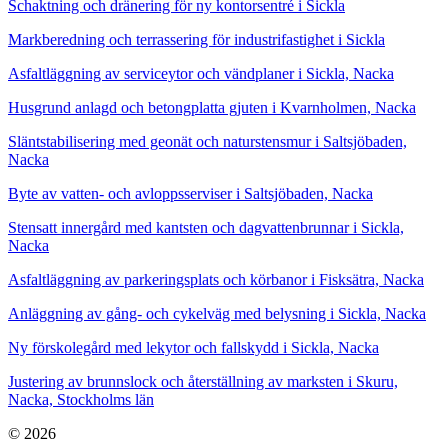
Schaktning och dränering för ny kontorsentré i Sickla
Markberedning och terrassering för industrifastighet i Sickla
Asfaltläggning av serviceytor och vändplaner i Sickla, Nacka
Husgrund anlagd och betongplatta gjuten i Kvarnholmen, Nacka
Släntstabilisering med geonät och naturstensmur i Saltsjöbaden,
Nacka
Byte av vatten- och avloppsserviser i Saltsjöbaden, Nacka
Stensatt innergård med kantsten och dagvattenbrunnar i Sickla,
Nacka
Asfaltläggning av parkeringsplats och körbanor i Fisksätra, Nacka
Anläggning av gång- och cykelväg med belysning i Sickla, Nacka
Ny förskolegård med lekytor och fallskydd i Sickla, Nacka
Justering av brunnslock och återställning av marksten i Skuru,
Nacka, Stockholms län
© 2026