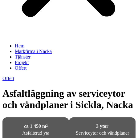
Hem
Markfirma i Nacka
Tjänster
Projekt
Offert
Offert
Asfaltläggning av serviceytor
och vändplaner i Sickla, Nacka
ca 1 450 m²
3 ytor
Asfalterad yta
Serviceytor och vändplaner