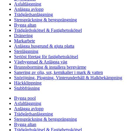
Asfaltläggning
Anlägga avlopp
Trädgårdsanläggning
Stenspräckning & bergsprängning
Bygga altan
Trädgårdsskötsel & Fastighetsskötsel
Dränering
Markarbete
Anlägga husgrund & gjuta platta
Stenläggning
Seriöst företag för fastighetsskötsel
Vägbyggnad & Anlägga väg
Brunnsborrning & installera bergvärme
Sanering av olja, sot, kemikalier i mark & vatten
Snöröjning, Plogning, Vinterunderhåll & Halkbekämpning
Häckklippning
Stubbfräsning
Bygga pool
Asfaltläggning
Anlägga avlopp
Trädgårdsanläggning
Stenspräckning & bergsprängning
Bygga altan
Trädgårdsskötsel & Fastighetsskötsel