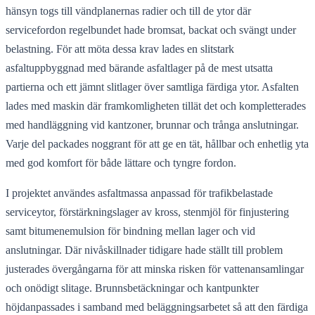
hänsyn togs till vändplanernas radier och till de ytor där
servicefordon regelbundet hade bromsat, backat och svängt under
belastning. För att möta dessa krav lades en slitstark
asfaltuppbyggnad med bärande asfaltlager på de mest utsatta
partierna och ett jämnt slitlager över samtliga färdiga ytor. Asfalten
lades med maskin där framkomligheten tillät det och kompletterades
med handläggning vid kantzoner, brunnar och trånga anslutningar.
Varje del packades noggrant för att ge en tät, hållbar och enhetlig yta
med god komfort för både lättare och tyngre fordon.
I projektet användes asfaltmassa anpassad för trafikbelastade
serviceytor, förstärkningslager av kross, stenmjöl för finjustering
samt bitumenemulsion för bindning mellan lager och vid
anslutningar. Där nivåskillnader tidigare hade ställt till problem
justerades övergångarna för att minska risken för vattenansamlingar
och onödigt slitage. Brunnsbetäckningar och kantpunkter
höjdanpassades i samband med beläggningsarbetet så att den färdiga