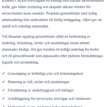
Kunden i Sickla efterfrågade en lösning som klarade återkommande
trafik, gav bättre avrinning och skapade säkrare rörelser för
servicefordon inom området. Projektet genomfördes med tydlig
arbetsordning från underarbete till färdig beläggning, vilket gav ett
stabilt och enhetligt slutresultat.
Vid liknande uppdrag genomfördes alltid en bedömning av
underlag, belastning, nivåer och anslutningar innan arbetet
planerades färdigt. Det gav kunden ett tydligt underlag för beslut
och ett genomförande som anpassades efter platsens förutsättningar,
logistik och användning.
✓
Genomgång av befintliga ytor och belastningskrav
✓
Planering av fall, nivåer och anslutningar
✓
Förstärkning av underbyggnad och bärlager
✓
Asfaltläggning för serviceytor, körvägar och vändzoner
✓
Slutkontroll av yta, packning och vattenavledning